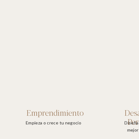
Emprendimiento
Desa
Per
Empieza o crece tu negocio
Diseña 
mejor