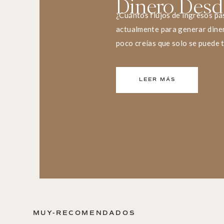
Dinero Desd
¿Cuántos flujos de ingresos pa
actualmente para generar dine
poco creías que solo se puede 
trabajo de 9 a 5? ¿Qué es un fl
Antes de que te apresures a dej
LEER MÁS
idea saber qué es […]
MUY-RECOMENDADOS