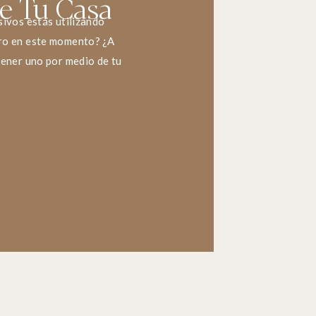
e Tu Casa
sivos estás utilizando
ro en este momento? ¿A
tener uno por medio de tu
ujo de ingresos pasivo?
ar tu 9-5, es una buena