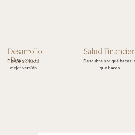
Desarrollo
Salud Financier
Personal
Diseña y crea tú
Descubre por qué haces l
mejor versión
que haces