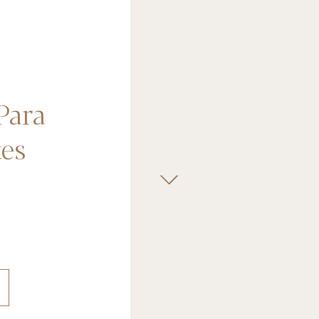
Para
tes