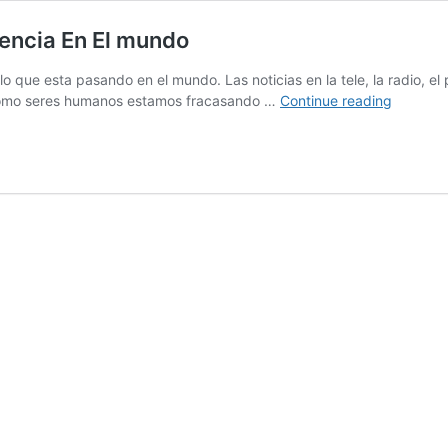
ncia En El mundo
ue esta pasando en el mundo. Las noticias en la tele, la radio, el 
Cómo
 como seres humanos estamos fracasando …
Continue reading
TODAS
Podemo
Hacer
Una
Diferenc
En
El
mundo