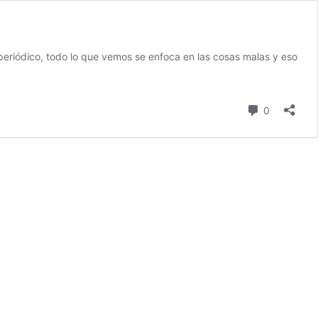
periódico, todo lo que vemos se enfoca en las cosas malas y eso
s
Comment
0
ia