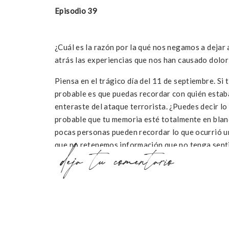
Episodio 39
¿Cuál es la razón por la qué nos negamos a dejar a
atrás las experiencias que nos han causado dolor
Piensa en el trágico día del 11 de septiembre. Si
probable es que puedas recordar con quién estab
enteraste del ataque terrorista. ¿Puedes decir l
probable que tu memoria esté totalmente en blan
pocas personas pueden recordar lo que ocurrió un
que no retenemos información que no tenga sent
deja tu comentario
La información con emoción deja una impresión i
por la que muchas de nuestras creencias limitante
explica por qué nos negamos a aprender a dejar i
nos traen sentimientos negativos.
Hoy vamos a platicar de por qué se nos hace difíc